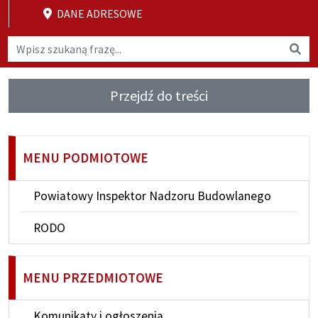
DANE ADRESOWE
Wyszukaj na stronie
Wys
Przejdź do treści
MENU PODMIOTOWE
Powiatowy Inspektor Nadzoru Budowlanego
RODO
MENU PRZEDMIOTOWE
Komunikaty i ogłoszenia