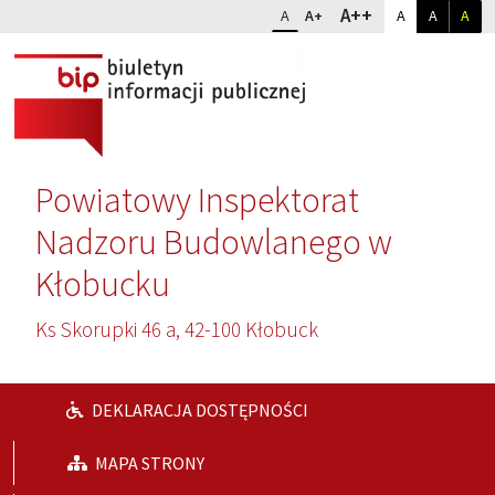
Przejdź do głównej treści
Przejdź do wyszukiwarki
Dopasuj kontr
Zmień rozmiar czcionki
rozmiar najwię
A++
rozmiar standardowy
rozmiar powiększony
kontrast sta
kontrast
kon
A
A+
A
A
A
Powiatowy Inspektorat
Nadzoru Budowlanego w
Kłobucku
Ks Skorupki 46 a, 42-100 Kłobuck
DEKLARACJA DOSTĘPNOŚCI
MAPA STRONY