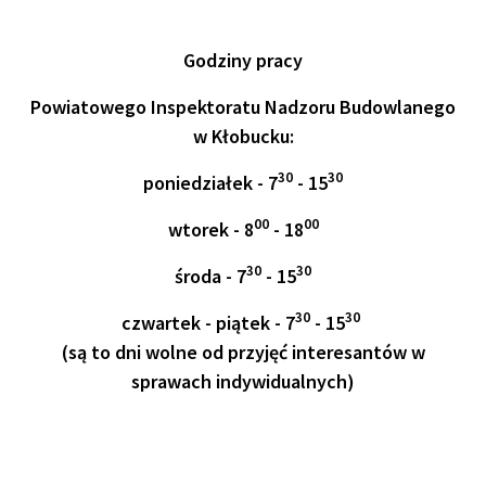
Godziny pracy
Powiatowego Inspektoratu Nadzoru Budowlanego
w Kłobucku:
30
30
poniedziałek - 7
- 15
00
00
wtorek - 8
- 18
30
30
środa - 7
- 15
30
30
czwartek - piątek - 7
- 15
(są to dni wolne od przyjęć interesantów w
sprawach indywidualnych)